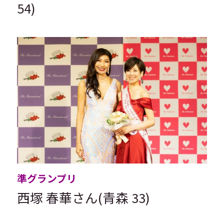
54)
準グランプリ
西塚 春華さん(青森 33)