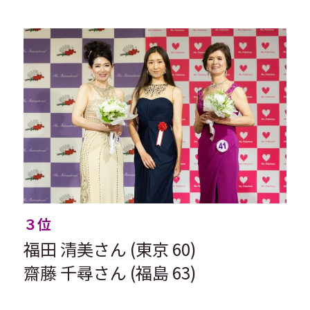
３位
福田 清美さん (東京 60)
齋藤 千尋さん (福島 63)