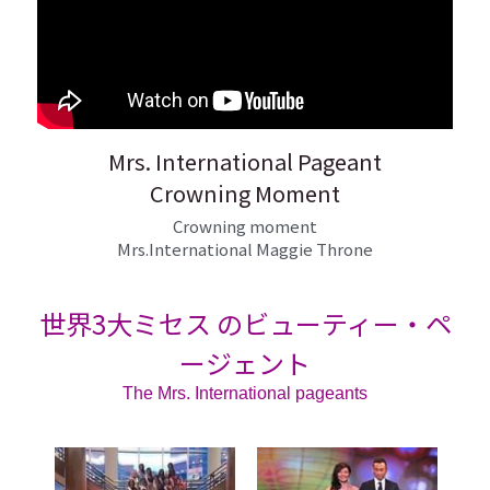
Mrs. International Pageant
Crowning Moment
Crowning moment
Mrs.International Maggie Throne
世界3大ミセス のビューティー・ペ
ージェント
The Mrs. International pageants