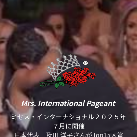
　Mrs. International Pageant　 
ミセス・インターナショナル２０２５年
７月に開催
日本代表　及川 洋子さんがTop15入賞