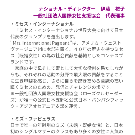
ナショナル・ディレクター　伊藤　桜子
一般社団法人国際女性支援協会　代表理事
・ミセス・インターナショナル
　「ミセス・インターナショナル世界大会に向けて日本
代表のグランプリを選出します。
''Mrs. International Pageant''は、アメリカ・ウェスト
ヴァージニア州に本部を置く、４０年の歴史を持つミセ
ス（既婚女性）の為の社会貢献を基軸としたコンテスブ
ランドです。
　家庭の中で母そして妻として大切な役割を果たしなが
らも、それぞれの活動の分野で最大限の貢献をすること
に生き甲斐を感じ、さらに自らを磨き高める意識の高い
輝くミセスのための、発信とチャレンジの場です。
※一般社団法人国際女性支援協会（ローズクルセーダー
ズ）が唯一の公式日本支部と公式日本・パンパシフィッ
ク・アジアオセアニア支部を運営。
・ミズ・ファビュラス
日本で唯一の年齢別のミズ（未婚・既婚女性）と、日本
初のシングルマザーのクラスもあり多くの女性に人気の